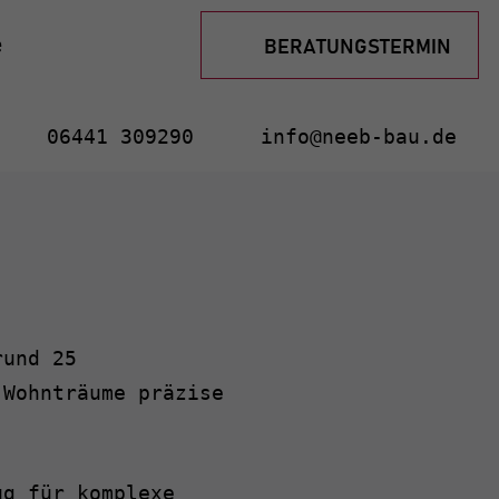
BERATUNGSTERMIN
e
06441 309290
info@neeb-bau.de
rund 25
 Wohnträume präzise
ug für komplexe