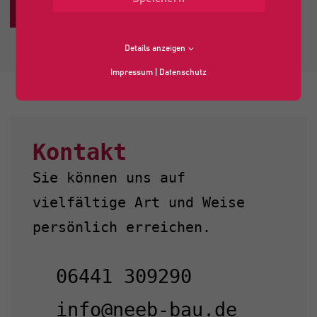
JETZT BEWERBEN
Details anzeigen
Impressum
|
Datenschutz
Kontakt
Sie können uns auf
vielfältige Art und Weise
persönlich erreichen.
06441 309290
info@neeb-bau.de