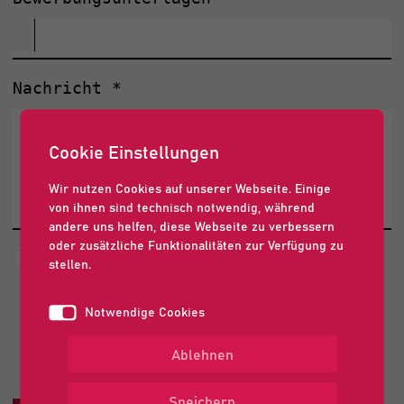
Nachricht
*
Cookie Einstellungen
Wir nutzen Cookies auf unserer Webseite. Einige
von ihnen sind technisch notwendig, während
andere uns helfen, diese Webseite zu verbessern
oder zusätzliche Funktionalitäten zur Verfügung zu
Die abgesendeten Daten werden nur
stellen.
zum Zweck der Bearbeitung Ihres
Notwendige Cookies
Anliegens verarbeitet.
Weitere Informationen finden Sie in
Ablehnen
unserer
Datenschutzerklärung
.
*
Speichern