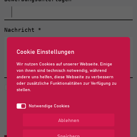
Nachricht
*
Cookie Einstellungen
Wir nutzen Cookies auf unserer Webseite. Einige
von ihnen sind technisch notwendig, während
andere uns helfen, diese Webseite zu verbessern
oder zusätzliche Funktionalitäten zur Verfügung zu
Die abgesendeten Daten werden nur
stellen.
zum Zweck der Bearbeitung Ihres
Notwendige Cookies
Anliegens verarbeitet.
Weitere Informationen finden Sie in
Ablehnen
unserer
Datenschutzerklärung
.
*
Speichern