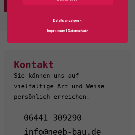
JETZT BEWERBEN
Details anzeigen
Impressum
|
Datenschutz
Kontakt
Sie können uns auf
vielfältige Art und Weise
persönlich erreichen.
06441 309290
info@neeb-bau.de