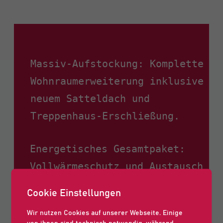
Massiv-Aufstockung: Komplette
Wohnraumerweiterung inklusive
neuem Satteldach und
Treppenhaus-Erschließung.
Energetisches Gesamtpaket:
Vollwärmeschutz und Austausch
alter Glasbausteine durch
Cookie Einstellungen
moderne Isolierglasfenster.
Wir nutzen Cookies auf unserer Webseite. Einige
von ihnen sind technisch notwendig, während