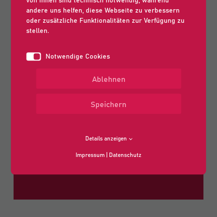
andere uns helfen, diese Webseite zu verbessern
Zukunftssichere Energie:
oder zusätzliche Funktionalitäten zur Verfügung zu
Installation einer
stellen.
Photovoltaik-Anlage inklusive
Notwendige Cookies
Batteriespeicher.
Ablehnen
Komfort & Modernisierung:
Speichern
Elektrische Rollläden, neues
Edelstahl-Treppengeländer und
Details anzeigen
hochwertige Natursteinbeläge.
Impressum
|
Datenschutz