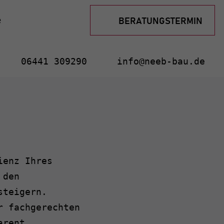
BERATUNGSTERMIN
e
06441 309290
info@neeb-bau.de
ienz Ihres
 den
steigern.
r fachgerechten
arent,