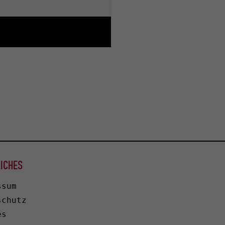
ICHES
ssum
schutz
es