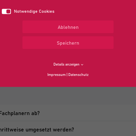
n
Notwendige Cookies
essern
Ablehnen
rn
Speichern
Details anzeigen
Impressum
|
Datenschutz
Fachplanern ab?
hrittweise umgesetzt werden?